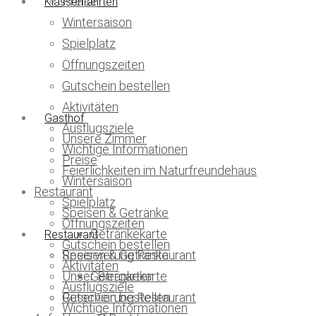
Preise
Klassenfahrten
Wintersaison
Spielplatz
Öffnungszeiten
Gutschein bestellen
Aktivitäten
Gasthof
Ausflugsziele
Unsere Zimmer
Wichtige Informationen
Preise
Feierlichkeiten im Naturfreundehaus
Wintersaison
Restaurant
Spielplatz
Speisen & Getränke
Öffnungszeiten
Getränkekarte
Restaurant
Gutschein bestellen
Speisen & Getränke
Reservierung Restaurant
Aktivitäten
Unser Biergarten
Getränkekarte
Ausflugsziele
Reservierung Restaurant
Gutschein bestellen
Wichtige Informationen