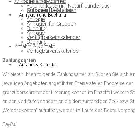
Anfragen und Buchung
Unser Biergarten
Feierlichkeiten im Naturfreundehaus
Gutschein bestellen
Anfragen für Gruppen
Anfragen und Buchung
Anfrage
Anfragen für Gruppen
Buchung
Anfrage
Verfügbarkeitskalender
Buchung
Anfahrt & Kontakt
Verfügbarkeitskalender
Zahlungsarten
Anfahrt & Kontakt
Wir bieten Ihnen folgende Zahlungsarten an. Suchen Sie sich ein
jeweiligen Angeboten angeführten Preise stellen Endpreise dar. 
grenzüberschreitender Lieferung können im Einzelfall weitere St
an den Verkäufer, sondern an die dort zuständigen Zoll- bzw. St
„Versandkosten“ aufrufbar, werden im Laufe des Bestellvorgan
PayPal