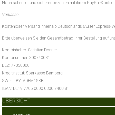
Noch schneller und sicherer bezahlen mit ihrem PayPal-Konto.
Vorkasse
Kostenloser Versand innerhalb Deutschlands (Außer Express-V
Bitte überweisen Sie den Gesamtbetrag Ihrer Bestellung auf un
Kontoinhaber: Christian Donner
Kontonummer: 300740081
BLZ: 77050000
Kreditinstitut: Sparkasse Bamberg
SWIFT: BYLADEM1SKB
IBAN: DE19 7705 0000 0300 7400 81
ÜBERSICHT